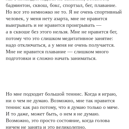
получаю дикое
бадминтон, сквош, бокс, спортзал, бег, плавание.
Но все это немножко не то. Я не очень спортивный
удовольствие от
человек, у меня нету азарта, мне не нравится
спорта, но мне нравится
выигрывать и не нравится проигрывать ―
состояние, когда ты ни
а в сквоше без этого нельзя. Мне не нравится бег,
потому что это слишком медитативное занятие:
о чем не думаешь и
надо отключаться, а у меня не очень получается.
худеешь при этом
Мне не нравится плавание ― слишком много
подготовки и сложно начать заниматься.
Но мне подходит большой теннис. Когда я играю,
ни о чем не думаю. Возможно, мне так нравится
теннис как раз потому, что я думаю только о мяче.
И то даже, может быть, о нем я не думаю.
Возможно, это просто состояние, когда голова
ничем не занята и это великолепно.